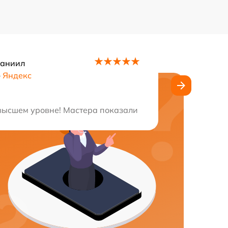
Даниил
–
Яндекс
отличную работу, остался доволен на все 100! Рекоменду
высшем уровне! Мастера показали высокий профессионал