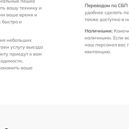
нальные пешие
Переводом по СБП 
ть вашу технику и
удобнее сделать пе
ним ваше время и
также доступно в 
с быстро и
Наличными:
Конечн
наличными. Если в
ия небольших
наш персонал вас 
гаем услугу выезда
квитанцию.
нту приедут к вам
ходимости,
экономить ваше