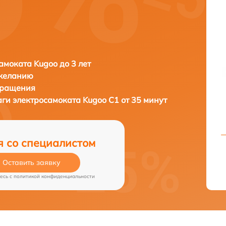
амоката Kugoo до 3 лет
 желанию
бращения
аги электросамоката
Kugoo C1 от 35 минут
я со специалистом
Оставить заявку
есь c
политикой конфиденциальности