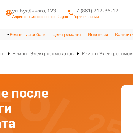
ул. Будённого, 123
+7 (861) 212-36-12
Адрес сервисного центра Kugoo
Горячая линия
Ремонт устройств
Цена ремонта
Вакансии
Контакт
тв
Ремонт Электросамокатов
Ремонт Электросамок
е после
ги
ата