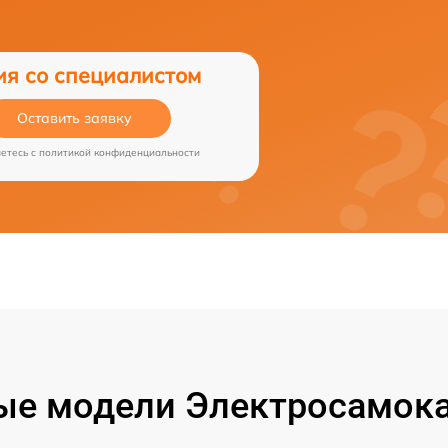
ия со специалистом
Оставить заявку
аетесь c
политикой конфиденциальности
ые модели Электросамока