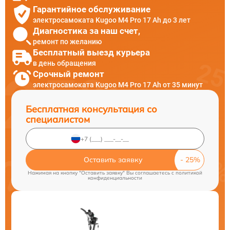
Гарантийное обслуживание
электросамоката Kugoo M4 Pro 17 Ah до 3 лет
Диагностика за наш счет,
ремонт по желанию
Бесплатный выезд курьера
в день обращения
Срочный ремонт
электросамоката Kugoo M4 Pro 17 Ah от 35 минут
Бесплатная консультация со
специалистом
Оставить заявку
Нажимая на кнопку "Оставить заявку" Вы соглашаетесь c
политикой
конфиденциальности