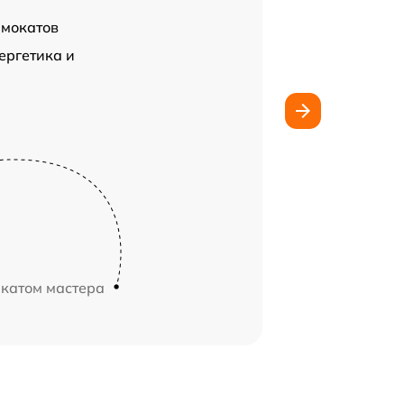
амокатов
ергетика и
икатом мастера