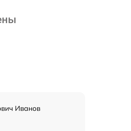
ены
ович Иванов