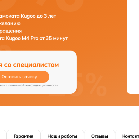
амоката Kugoo до 3 лет
 желанию
бращения
ата
Kugoo M4 Pro от 35 минут
я со специалистом
Оставить заявку
есь c
политикой конфиденциальности
Гарантия
Наши работы
Отзывы
Контак