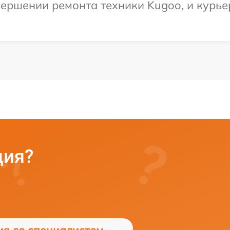
ершении ремонта техники Kugoo, и курье
ция?
ия со специалистом