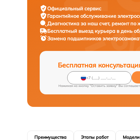
Официальный сервис
Гарантийное обслуживание
электрос
Диагностика за наш счет,
ремонт по
Бесплатный выезд курьера
в день о
Замена подшипников электросамок
Бесплатная консультаци
Нажимая на кнопку "Оставить заявку" Вы соглашает
Преимущества
Этапы работ
Модели