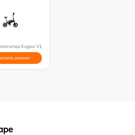
елосипед Kugoo V1
казать ремонт
аре