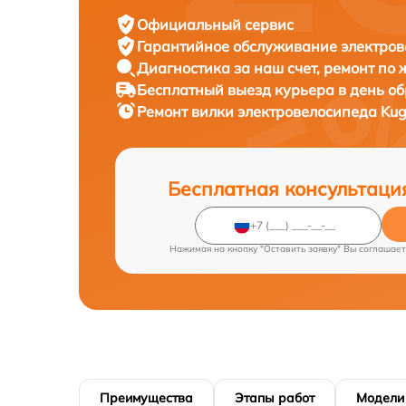
Официальный сервис
Гарантийное обслуживание
электров
Диагностика за наш счет,
ремонт по
Бесплатный выезд курьера
в день о
Ремонт вилки электровелосипеда
Kug
Бесплатная консультаци
Нажимая на кнопку "Оставить заявку" Вы соглашает
Преимущества
Этапы работ
Модели