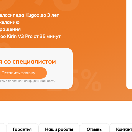
елосипеда Kugoo до 3 лет
 желанию
бращения
oo Kirin V3 Pro от 35 минут
я со специалистом
Оставить заявку
есь c
политикой конфиденциальности
Гарантия
Наши работы
Отзывы
Контак