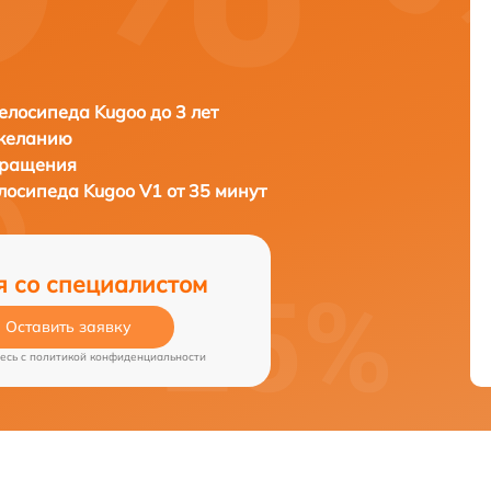
елосипеда Kugoo до 3 лет
 желанию
бращения
елосипеда
Kugoo V1 от 35 минут
я со специалистом
Оставить заявку
есь c
политикой конфиденциальности