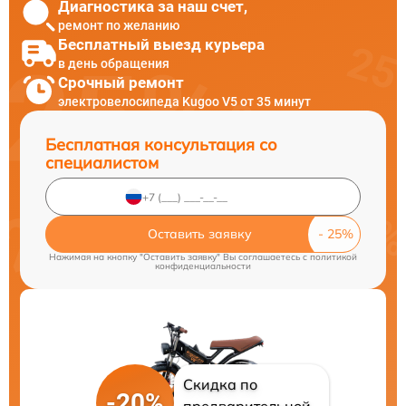
Диагностика за наш счет,
ремонт по желанию
Бесплатный выезд курьера
в день обращения
Срочный ремонт
электровелосипеда Kugoo V5 от 35 минут
Бесплатная консультация со
специалистом
Оставить заявку
Нажимая на кнопку "Оставить заявку" Вы соглашаетесь c
политикой
конфиденциальности
Скидка по
-20%